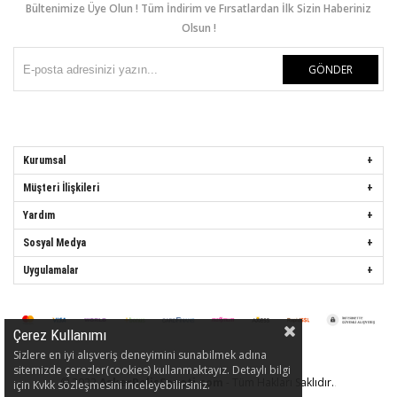
Bültenimize Üye Olun ! Tüm İndirim ve Fırsatlardan İlk Sizin Haberiniz
Olsun !
GÖNDER
Kurumsal
Müşteri İlişkileri
Yardım
Sosyal Medya
Uygulamalar
Çerez Kullanımı
Sizlere en iyi alışveriş deneyimini sunabilmek adına
sitemizde çerezler(cookies) kullanmaktayız. Detaylı bilgi
© 2022
AskerPolisSepeti.com
- Tüm Hakları Saklıdır.
.
için Kvkk sözleşmesini inceleyebilirsiniz.