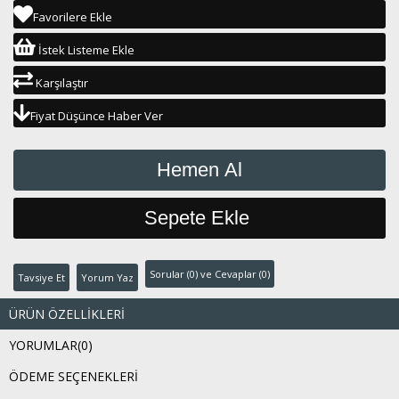
Favorilere Ekle
İstek Listeme Ekle
Karşılaştır
Fiyat Düşünce Haber Ver
Sorular (0) ve Cevaplar (0)
Tavsiye Et
Yorum Yaz
ÜRÜN ÖZELLIKLERI
YORUMLAR
(0)
ÖDEME SEÇENEKLERI