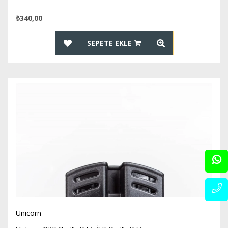
₺340,00
SEPETE EKLE
Unicorn