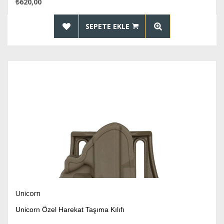
₺620,00
SEPETE EKLE
Unicorn
Unicorn Özel Harekat Taşıma Kılıfı