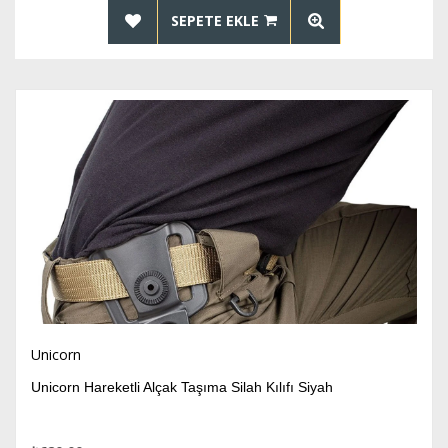
SEPETE EKLE
Unicorn
Unicorn Hareketli Alçak Taşıma Silah Kılıfı Siyah