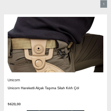
1
Unicorn
Unicorn Hareketli Alçak Taşıma Silah Kılıfı Çöl
₺620,00