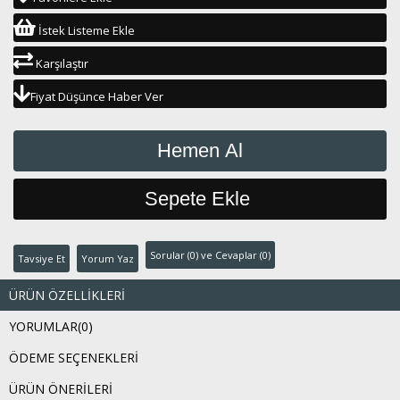
İstek Listeme Ekle
Karşılaştır
Fiyat Düşünce Haber Ver
Sorular (0) ve Cevaplar (0)
Tavsiye Et
Yorum Yaz
ÜRÜN ÖZELLIKLERI
YORUMLAR
(0)
ÖDEME SEÇENEKLERI
ÜRÜN ÖNERILERI